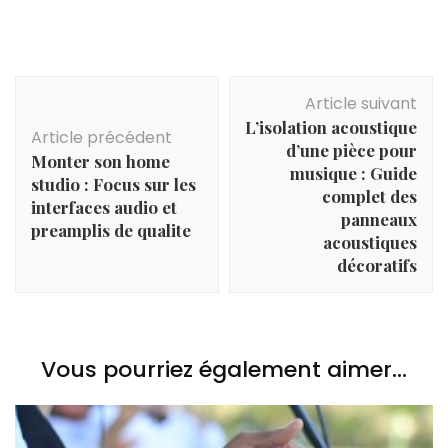
d’acheter un
les plus joués
looping en
instrument de
au monde :
concert
musique en
zoom sur la
explique aux
ligne pour les
flûte
debutants
Navigation
musiciens
traversière
Article suivant
d'article
débutants et
L’isolation acoustique
confirmés
Article précédent
d’une pièce pour
Monter son home
musique : Guide
studio : Focus sur les
complet des
interfaces audio et
panneaux
preamplis de qualite
acoustiques
décoratifs
Vous pourriez également aimer...