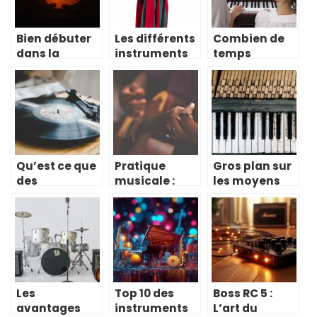
Bien débuter
Les différents
Combien de
dans la
instruments
temps
pratique de la
utilisés dans
mettrez-vous
guitare
l’Égypte
pour
antique
apprendre le
piano?
Qu’est ce que
Pratique
Gros plan sur
des
musicale :
les moyens
boomwhackers
quelles vertus
efficaces
?
et quel
pour bien
instrument
entretenir un
choisir ?
piano
Les
Top 10 des
Boss RC 5 :
avantages
instruments
L’art du