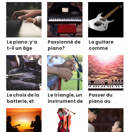
Le piano: y’a
Passionné de
La guitare
t-il un âge
piano?
comme
idéal pour
Pourquoi
premier
apprendre?
hésiter,
instrument?
lancez-vous!
C’est un très
bon choix
Le choix de la
Le triangle, un
Passer du
batterie, et
instrument de
piano au
non du piano
musique
synthétiseur
ou de la
insolite
guitare