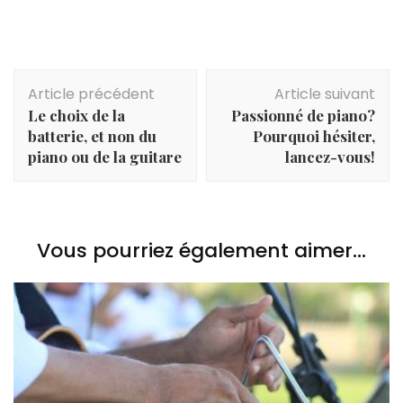
les plus joués
looping en
meilleures
au monde :
concert
batteries et
zoom sur la
explique aux
percussions
flûte
debutants
Navigation
traversière
Article précédent
Article suivant
d'article
Le choix de la
Passionné de piano?
batterie, et non du
Pourquoi hésiter,
piano ou de la guitare
lancez-vous!
Vous pourriez également aimer...