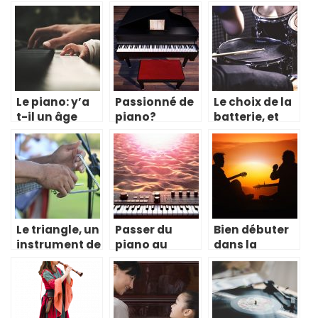
Le piano: y’a
Passionné de
Le choix de la
t-il un âge
piano?
batterie, et
idéal pour
Pourquoi
non du piano
apprendre?
hésiter,
ou de la
lancez-vous!
guitare
Le triangle, un
Passer du
Bien débuter
instrument de
piano au
dans la
musique
synthétiseur
pratique de la
insolite
guitare