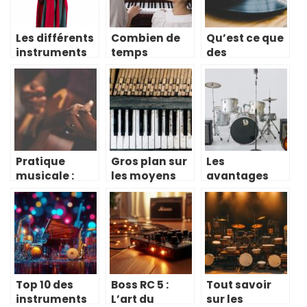
Les différents
Combien de
Qu’est ce que
instruments
temps
des
utilisés dans
mettrez-vous
boomwhackers
l’Égypte
pour
?
antique
apprendre le
piano?
Pratique
Gros plan sur
Les
musicale :
les moyens
avantages
quelles vertus
efficaces
d’acheter un
et quel
pour bien
instrument de
instrument
entretenir un
musique en
choisir ?
piano
ligne pour les
musiciens
débutants et
confirmés
Top 10 des
Boss RC 5 :
Tout savoir
instruments
L’art du
sur les