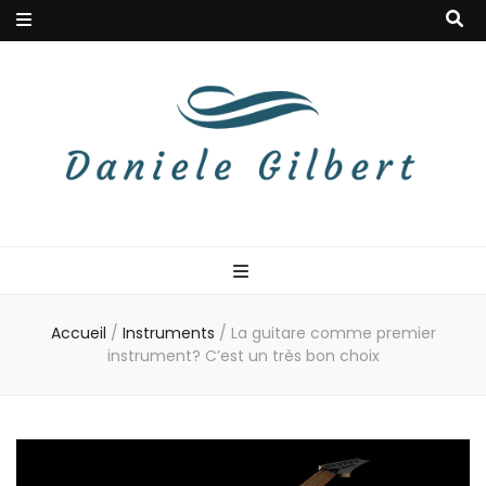
Danielegilbert
Blog à la douceur musicale
Accueil
/
Instruments
/
La guitare comme premier
instrument? C’est un très bon choix