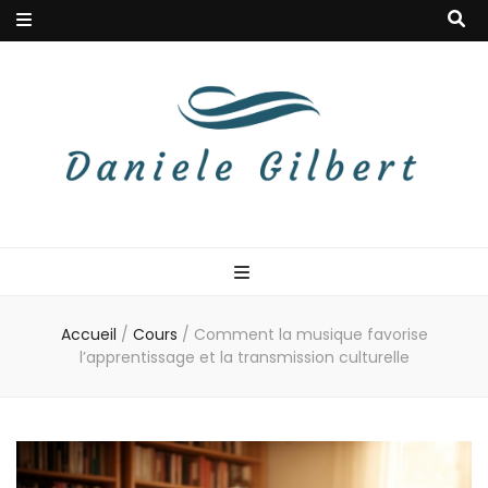
Danielegilbert
Blog à la douceur musicale
Accueil
/
Cours
/
Comment la musique favorise
l’apprentissage et la transmission culturelle