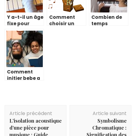
Y a-t-il un âge
Comment
Combien de
fixe pour
choisir un
temps
débuter
cours de
mettrez-vous
l’initiation
musique?
pour
musicale
apprendre le
chez l’enfant?
piano?
Comment
initier bebe a
l’amour de la
musique ?
Navigation
Article précédent
Article suivant
d'article
L’isolation acoustique
Symbolisme
d’une pièce pour
Chromatique :
musique : Guide
Signification des