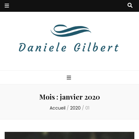
Danielegilbert
Blog à la douceur musicale
Mois :
janvier 2020
Accueil
/
2020
/
01