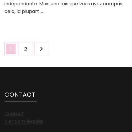
indépendante. Mais une fois que vous avez compris
cela, la plupart …
Pagination
Page
Page
1
2
des
publications
CONTACT
Contact
Mentions légales