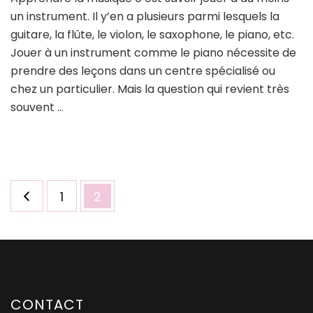
un instrument. Il y’en a plusieurs parmi lesquels la
guitare, la flûte, le violon, le saxophone, le piano, etc.
Jouer à un instrument comme le piano nécessite de
prendre des leçons dans un centre spécialisé ou
chez un particulier. Mais la question qui revient très
souvent …
Pagination
Page
Page
1
2
des
publications
CONTACT