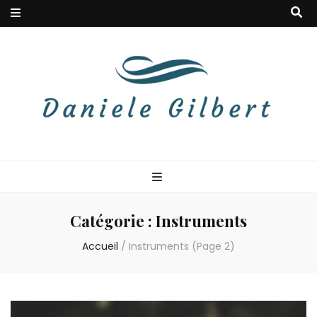
Danielegilbert
Blog à la douceur musicale
Catégorie :
Instruments
Accueil
/
Instruments
(Page 2)