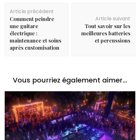
d’une artiste
Navigation
aux multiples
Article précédent
d'article
facettes
Article suivant
Comment peindre
une guitare
Tout savoir sur les
électrique :
meilleures batteries
maintenance et soins
et percussions
après customisation
Vous pourriez également aimer...