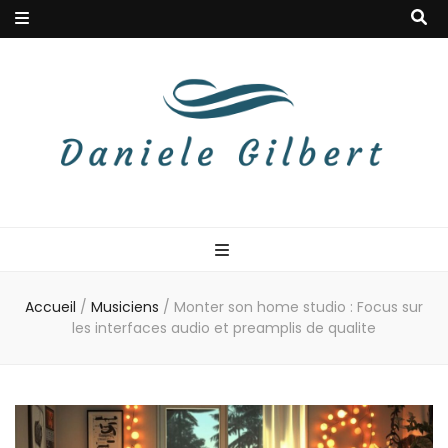
Danielegilbert
Blog à la douceur musicale
Accueil
/
Musiciens
/
Monter son home studio : Focus sur
les interfaces audio et preamplis de qualite