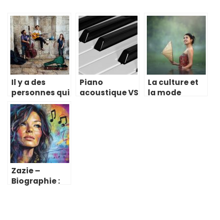
Il y a des
Piano
La culture et
personnes qui
acoustique VS
la mode
ont cette
piano
coréenne : ce
bonne oreille
numérique
qu’il faut
musicale
savoir
Zazie –
Biographie :
De ‘Made in
Love’ à ‘Air de
jeu’, portrait