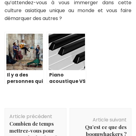
qu’attendez-vous à vous immerger dans cette
culture asiatique unique au monde et vous faire
démarquer des autres ?
Il y a des
Piano
personnes qui
acoustique VS
ont cette
piano
bonne oreille
numérique
musicale
Navigation
Article précédent
d'article
Article suivant
Combien de temps
Qu’est ce que des
mettrez-vous pour
boomwhackers ?