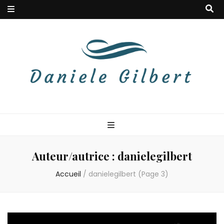
Danielegilbert
Blog à la douceur musicale
Auteur/autrice :
danielegilbert
Accueil
/
danielegilbert
(Page 3)